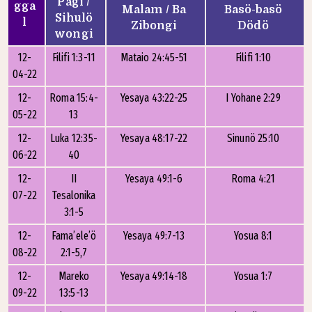
Pagi /
gga
Malam / Ba
Basö-basö
Sihulö
l
Zibongi
Dödö
wongi
12-
Filifi 1:3-11
Mataio 24:45-51
Filifi 1:10
04-22
12-
Roma 15:4-
Yesaya 43:22-25
I Yohane 2:29
05-22
13
12-
Luka 12:35-
Yesaya 48:17-22
Sinunö 25:10
06-22
40
12-
II
Yesaya 49:1-6
Roma 4:21
07-22
Tesalonika
3:1-5
12-
Fama’ele’ö
Yesaya 49:7-13
Yosua 8:1
08-22
2:1-5,7
12-
Mareko
Yesaya 49:14-18
Yosua 1:7
09-22
13:5-13