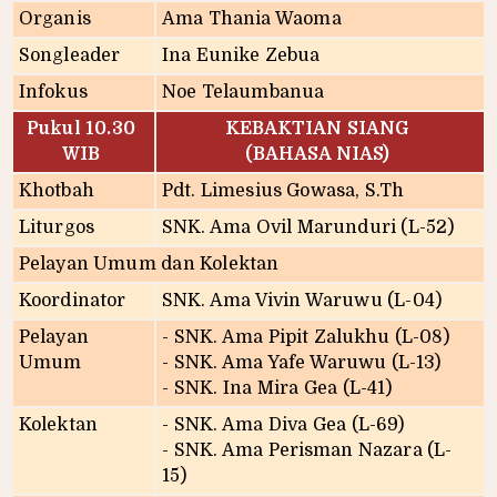
Organis
Ama Thania Waoma
Songleader
Ina Eunike Zebua
Infokus
Noe Telaumbanua
Pukul 10.30
KEBAKTIAN SIANG
WIB
(BAHASA NIAS)
Khotbah
Pdt. Limesius Gowasa, S.Th
Liturgos
SNK. Ama Ovil Marunduri (L-52)
Pelayan Umum dan Kolektan
Koordinator
SNK. Ama Vivin Waruwu (L-04)
Pelayan
- SNK. Ama Pipit Zalukhu (L-08)
Umum
- SNK. Ama Yafe Waruwu (L-13)
- SNK. Ina Mira Gea (L-41)
Kolektan
- SNK. Ama Diva Gea (L-69)
- SNK. Ama Perisman Nazara (L-
15)