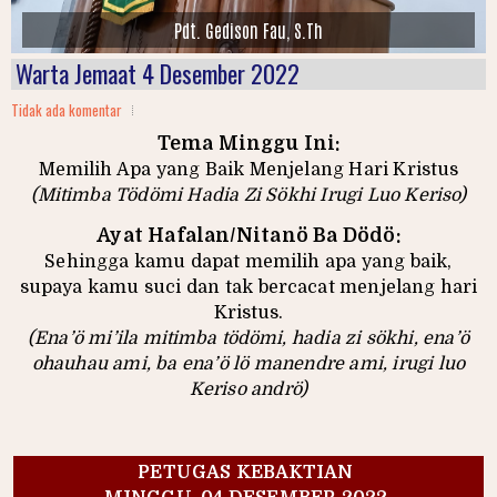
Kebaktian Pagi 2 Agustus 2026
Warta Jemaat 4 Desember 2022
Tidak ada komentar
Tema Minggu Ini:
Memilih Apa yang Baik Menjelang Hari Kristus
(Mitimba Tödömi Hadia Zi Sökhi Irugi Luo Keriso)
Ayat Hafalan/Nitanö Ba Dödö:
Sehingga kamu dapat memilih apa yang baik,
supaya kamu suci dan tak bercacat menjelang hari
Kristus.
(Ena’ö mi’ila mitimba tödömi, hadia zi sökhi, ena’ö
ohauhau ami, ba ena’ö lö manendre ami, irugi luo
Keriso andrö)
PETUGAS KEBAKTIAN