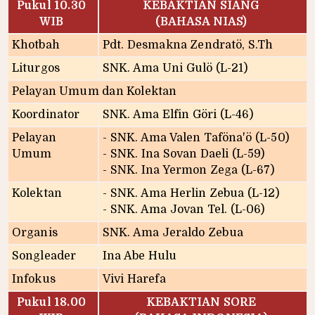
Pukul 10.30
KEBAKTIAN SIANG
WIB
(BAHASA NIAS)
Khotbah
Pdt. Desmakna Zendratö, S.Th
Liturgos
SNK. Ama Uni Gulö (L-21)
Pelayan Umum dan Kolektan
Koordinator
SNK. Ama Elfin Göri (L-46)
Pelayan
- SNK. Ama Valen Taföna'ö (L-50)
Umum
- SNK. Ina Sovan Daeli (L-59)
- SNK. Ina Yermon Zega (L-67)
Kolektan
- SNK. Ama Herlin Zebua (L-12)
- SNK. Ama Jovan Tel. (L-06)
Organis
SNK. Ama Jeraldo Zebua
Songleader
Ina Abe Hulu
Infokus
Vivi Harefa
Pukul 18.00
KEBAKTIAN SORE