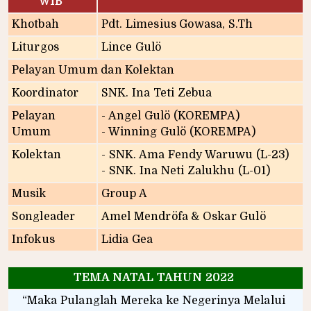
WIB
Khotbah
Pdt. Limesius Gowasa, S.Th
Liturgos
Lince Gulö
Pelayan Umum dan Kolektan
Koordinator
SNK. Ina Teti Zebua
Pelayan
- Angel Gulö (KOREMPA)
Umum
- Winning Gulö (KOREMPA)
Kolektan
- SNK. Ama Fendy Waruwu (L-23)
- SNK. Ina Neti Zalukhu (L-01)
Musik
Group A
Songleader
Amel Mendröfa & Oskar Gulö
Infokus
Lidia Gea
TEMA NATAL TAHUN 2022
“Maka Pulanglah Mereka ke Negerinya Melalui