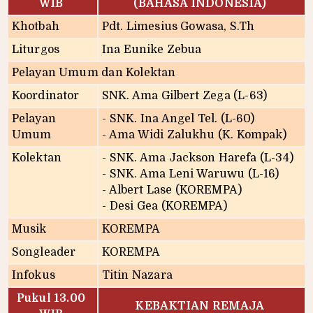
WIB
(BAHASA INDONESIA)
Khotbah
Pdt. Limesius Gowasa, S.Th
Liturgos
Ina Eunike Zebua
Pelayan Umum dan Kolektan
Koordinator
SNK. Ama Gilbert Zega (L-63)
Pelayan
- SNK. Ina Angel Tel. (L-60)
Umum
- Ama Widi Zalukhu (K. Kompak)
Kolektan
- SNK. Ama Jackson Harefa (L-34)
- SNK. Ama Leni Waruwu (L-16)
- Albert Lase (KOREMPA)
- Desi Gea (KOREMPA)
Musik
KOREMPA
Songleader
KOREMPA
Infokus
Titin Nazara
Pukul 13.00
KEBAKTIAN REMAJA