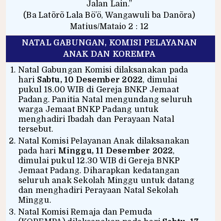
Jalan Lain.”
(Ba Latõrõ Lala Bö’ö, Wangawuli ba Danõra)
Matius/Mataio 2 : 12
NATAL GABUNGAN, KOMISI PELAYANAN
ANAK DAN KOREMPA
Natal Gabungan Komisi dilaksanakan pada
hari
Sabtu, 10 Desember 2022
, dimulai
pukul 18.00 WIB di Gereja BNKP Jemaat
Padang. Panitia Natal mengundang seluruh
warga Jemaat BNKP Padang untuk
menghadiri Ibadah dan Perayaan Natal
tersebut.
Natal Komisi Pelayanan Anak dilaksanakan
pada hari
Minggu, 11 Desember 2022
,
dimulai pukul 12.30 WIB di Gereja BNKP
Jemaat Padang. Diharapkan kedatangan
seluruh anak Sekolah Minggu untuk datang
dan menghadiri Perayaan Natal Sekolah
Minggu.
Natal Komisi Remaja dan Pemuda