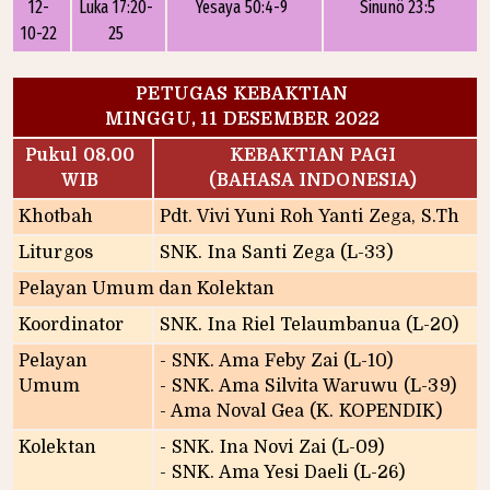
12-
Luka 17:20-
Yesaya 50:4-9
Sinunö 23:5
10-22
25
PETUGAS KEBAKTIAN
MINGGU, 11 DESEMBER 2022
Pukul 08.00
KEBAKTIAN PAGI
WIB
(BAHASA INDONESIA)
Khotbah
Pdt. Vivi Yuni Roh Yanti Zega, S.Th
Liturgos
SNK. Ina Santi Zega (L-33)
Pelayan Umum dan Kolektan
Koordinator
SNK. Ina Riel Telaumbanua (L-20)
Pelayan
- SNK. Ama Feby Zai (L-10)
Umum
- SNK. Ama Silvita Waruwu (L-39)
- Ama Noval Gea (K. KOPENDIK)
Kolektan
- SNK. Ina Novi Zai (L-09)
- SNK. Ama Yesi Daeli (L-26)