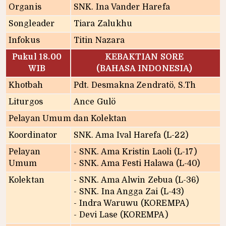
Organis
SNK. Ina Vander Harefa
Songleader
Tiara Zalukhu
Infokus
Titin Nazara
Pukul 18.00
KEBAKTIAN SORE
WIB
(BAHASA INDONESIA)
Khotbah
Pdt. Desmakna Zendratö, S.Th
Liturgos
Ance Gulö
Pelayan Umum dan Kolektan
Koordinator
SNK. Ama Ival Harefa (L-22)
Pelayan
- SNK. Ama Kristin Laoli (L-17)
Umum
- SNK. Ama Festi Halawa (L-40)
Kolektan
- SNK. Ama Alwin Zebua (L-36)
- SNK. Ina Angga Zai (L-43)
- Indra Waruwu (KOREMPA)
- Devi Lase (KOREMPA)