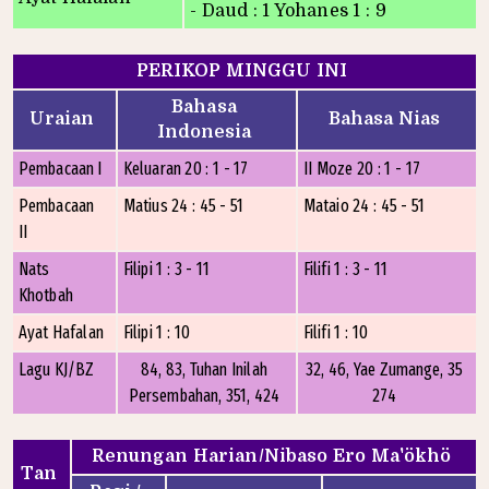
- Daud : 1 Yohanes 1 : 9
PERIKOP MINGGU INI
Bahasa
Uraian
Bahasa Nias
Indonesia
Pembacaan I
Keluaran 20 : 1 - 17
II Moze 20 : 1 - 17
Pembacaan
Matius 24 : 45 - 51
Mataio 24 : 45 - 51
II
Nats
Filipi 1 : 3 - 11
Filifi 1 : 3 - 11
Khotbah
Ayat Hafalan
Filipi 1 : 10
Filifi 1 : 10
Lagu KJ/BZ
84, 83, Tuhan Inilah
32, 46, Yae Zumange, 35
Persembahan, 351, 424
274
Renungan Harian/Nibaso Ero Ma'ökhö
Tan