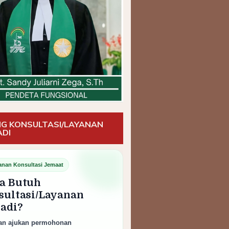
G KONSULTASI/LAYANAN
ADI
anan Konsultasi Jemaat
a Butuh
sultasi/Layanan
badi?
an ajukan permohonan