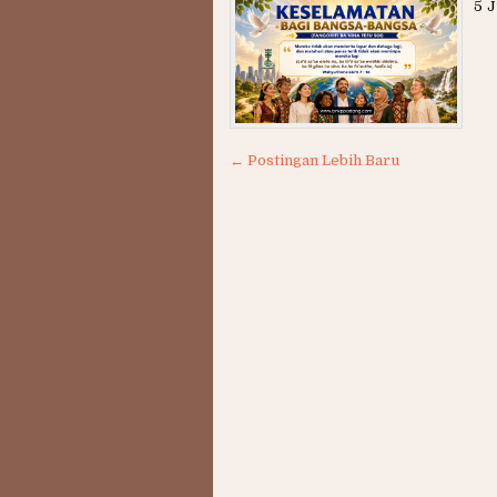
5 J
← Postingan Lebih Baru