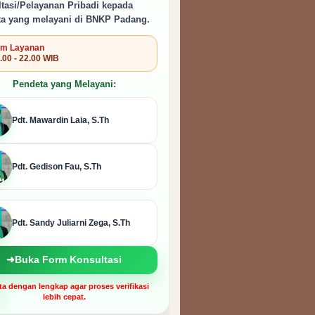
tasi/Pelayanan Pribadi kepada
a yang melayani di BNKP Padang.
m Layanan
.00 - 22.00 WIB
Pendeta yang Melayani:
Pdt. Mawardin Laia, S.Th
Pdt. Gedison Fau, S.Th
Pdt. Sandy Juliarni Zega, S.Th
➜
Buka Form Konsultasi
ata dengan lengkap agar proses verifikasi
lebih cepat.