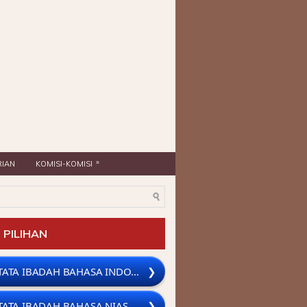
SORE JAM 18.00 WIB (BAHASA INDONESIA) >>> KE
»
IAN
KOMISI-KOMISI
 PILIHAN
TATA IBADAH BAHASA INDONESIA
❯
TATA IBADAH BAHASA NIAS
❯