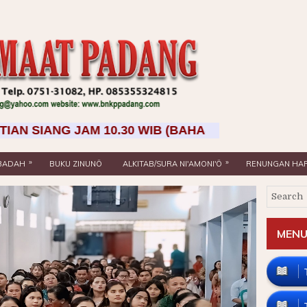
 JAM 10.30 WIB (BAHASA NIAS) - 3. KEBAKTIAN 
»
»
IBADAH
BUKU ZINUNÖ
ALKITAB/SURA NI'AMONI'Ö
RENUNGAN HAR
MENU