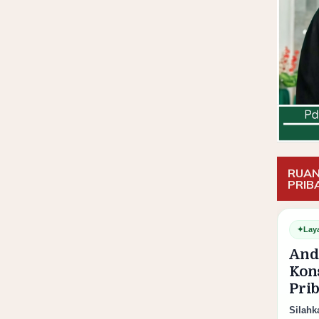
RUAN
PRIB
✦
Lay
And
Kon
Pri
Silahk