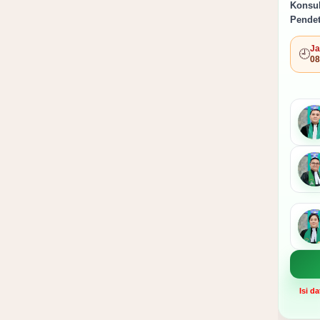
Konsul
Pendet
Ja
🕘
08
Isi d