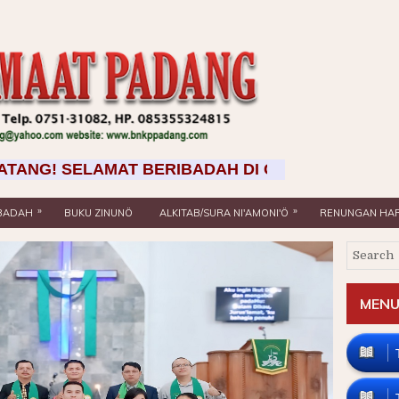
AMAT BERIBADAH DI GEREJA BNKP PADANG >>> 1. 
»
»
IBADAH
BUKU ZINUNÖ
ALKITAB/SURA NI'AMONI'Ö
RENUNGAN HAR
MENU