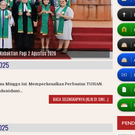
Pdt. Gedison Fau, S.Th
2025
ma Minggu Ini: Memperkenalkan Perbuatan TUHAN.
dunödunö...
BACA SELENGKAPNYA (KLIK DI SINI...)
PEND
2025