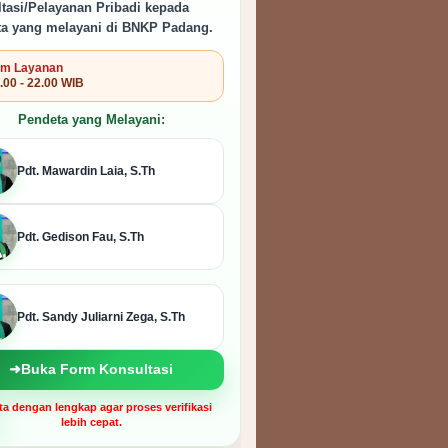
tasi/Pelayanan Pribadi kepada
a yang melayani di BNKP Padang.
m Layanan
.00 - 22.00 WIB
Pendeta yang Melayani:
Pdt. Mawardin Laia, S.Th
Pdt. Gedison Fau, S.Th
Pdt. Sandy Juliarni Zega, S.Th
➜
Buka Form Konsultasi
ata dengan lengkap agar proses verifikasi
lebih cepat.