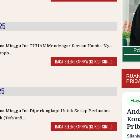
25
ma Minggu Ini: TUHAN Mendengar Seruan Hamba-Nya
ongo...
BACA SELENGKAPNYA (KLIK DI SINI...)
RUAN
PRIB
25
✦
Lay
And
ma Minggu Ini: Diperlengkapi Untuk Setiap Perbuatan
k (Tefa’anö...
Kon
Pri
BACA SELENGKAPNYA (KLIK DI SINI...)
Silahk