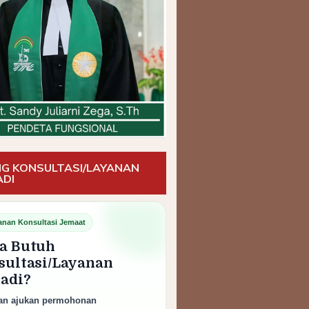
G KONSULTASI/LAYANAN
ADI
anan Konsultasi Jemaat
a Butuh
sultasi/Layanan
badi?
an ajukan permohonan