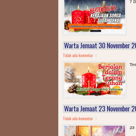
7 D
Warta Jemaat 30 November 
Tidak ada komentar
Tem
Warta Jemaat 23 November 
Tidak ada komentar
23