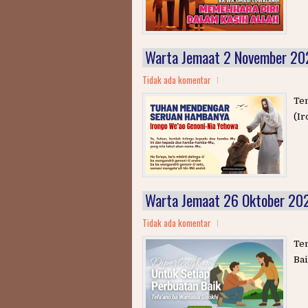
Warta Jemaat 2 November 20
Tidak ada komentar
Te
(Ir
Warta Jemaat 26 Oktober 20
Tidak ada komentar
Te
Bai