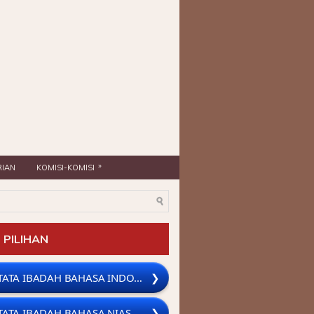
KEBAKTIAN PAGI JAM 08.00 WIB (BAHASA INDONE
»
IAN
KOMISI-KOMISI
 PILIHAN
TATA IBADAH BAHASA INDONESIA
❯
TATA IBADAH BAHASA NIAS
❯