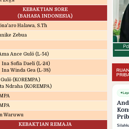
rt Zega
KEBAKTIAN SORE
(BAHASA INDONESIA)
Föna'aro Halawa, S.Th
unike Zebua
Ama Ance Gulö (L-54)
 Ina Sofia Daeli (L-24)
RUAN
. Ina Winda Gea (L-38)
PRIB
n Gulö (KOREMPA)
nta Ndraha (KOREMPA)
✦
Lay
MPA
And
MPA
Kon
an Waruwu
Pri
KEBAKTIAN REMAJA
Silahk