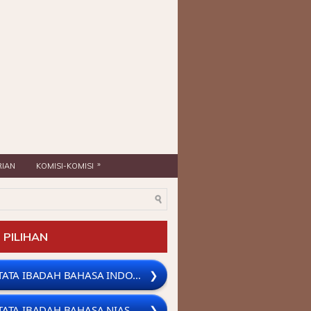
 >>> 1. KEBAKTIAN PAGI JAM 08.00 WIB (BAHASA
»
IAN
KOMISI-KOMISI
 PILIHAN
TATA IBADAH BAHASA INDONESIA
❯
TATA IBADAH BAHASA NIAS
❯