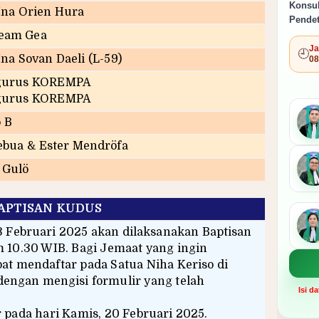
Konsul
Ina Orien Hura
Pendet
eam Gea
Ja
🕘
na Sovan Daeli (L-59)
08
ngurus KOREMPA
ngurus KOREMPA
 B
ebua & Ester Mendröfa
 Gulö
APTISAN KUDUS
3 Februari 2025 akan dilaksanakan Baptisan
 10.30 WIB. Bagi Jemaat yang ingin
t mendaftar pada Satua Niha Keriso di
engan mengisi formulir yang telah
Isi d
 pada hari Kamis, 20 Februari 2025.