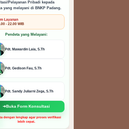
tasi/Pelayanan Pribadi kepada
a yang melayani di BNKP Padang.
m Layanan
.00 - 22.00 WIB
Pendeta yang Melayani:
Pdt. Mawardin Laia, S.Th
Pdt. Gedison Fau, S.Th
Pdt. Sandy Juliarni Zega, S.Th
➜
Buka Form Konsultasi
ata dengan lengkap agar proses verifikasi
lebih cepat.