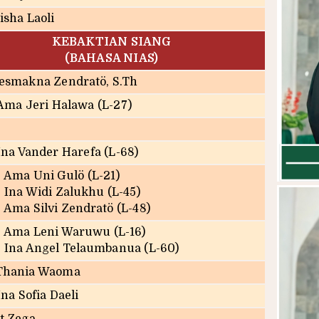
isha Laoli
KEBAKTIAN SIANG
(BAHASA NIAS)
Desmakna Zendratö, S.Th
Ama Jeri Halawa (L-27)
Ina Vander Harefa (L-68)
. Ama Uni Gulö (L-21)
. Ina Widi Zalukhu (L-45)
 Ama Silvi Zendratö (L-48)
. Ama Leni Waruwu (L-16)
. Ina Angel Telaumbanua (L-60)
Thania Waoma
na Sofia Daeli