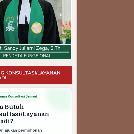
G KONSULTASI/LAYANAN
ADI
anan Konsultasi Jemaat
a Butuh
sultasi/Layanan
badi?
an ajukan permohonan