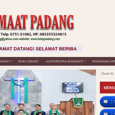
ANG! SELAMAT BERIBADAH DI GEREJA BNKP PADANG
»
»
IBADAH
BUKU ZINUNÖ
ALKITAB/SURA NI'AMONI'Ö
RENUNGAN HAR
MENU