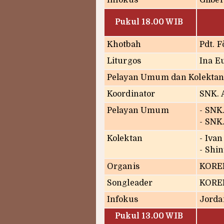
Infokus
Gilbe
Pukul 18.00 WIB
Khotbah
Pdt. 
Liturgos
Ina E
Pelayan Umum dan Kolektan
Koordinator
SNK. 
Pelayan Umum
- SNK.
- SNK
Kolektan
- Iva
- Shi
Organis
KORE
Songleader
KORE
Infokus
Jord
Pukul 13.00 WIB