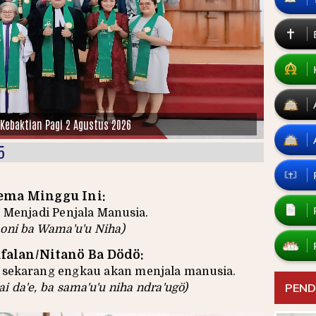
Kebaktian Pagi 2 Agustus 2026
5
ema Minggu Ini:
 Menjadi Penjala Manusia.
oni ba Wama'u'u Niha)
falan/Nitanö Ba Dödö:
i sekarang engkau akan menjala manusia.
PEND
arai da'e, ba sama'u'u niha ndra'ugö)