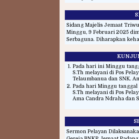
S
Sidang Majelis Jemaat Triwu
Minggu, 9 Februari 2025 dim
Serbaguna. Diharapkan kehad
KUNJUN
Pada hari ini Minggu tangg
S.Th melayani di Pos Pel
Telaumbanua dan SNK. Am
Pada hari Minggu tanggal 
S.Th melayani di Pos Pel
Ama Candra Ndraha dan S
S
Sermon Pelayan Dilaksanakan
Gereja BNKP Jemaat Padang.