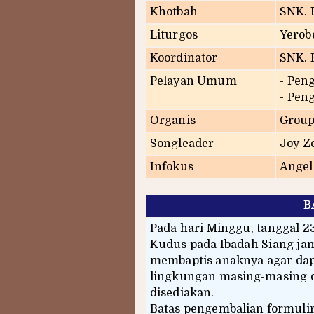
Khotbah
SNK. 
Liturgos
Yerob
Koordinator
SNK. I
Pelayan Umum
- Pe
- Pe
Organis
Group
Songleader
Joy Z
Infokus
Angel
B
Pada hari Minggu, tanggal 2
Kudus pada Ibadah Siang jam
membaptis anaknya agar dapa
lingkungan masing-masing d
disediakan.
Batas pengembalian formulir