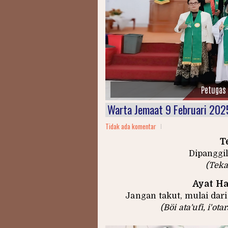
Petugas 
Warta Jemaat 9 Februari 202
Tidak ada komentar
T
Dipanggil
(Teka
Ayat Ha
Jangan takut, mulai dar
(Böi ata'ufi, i'ot