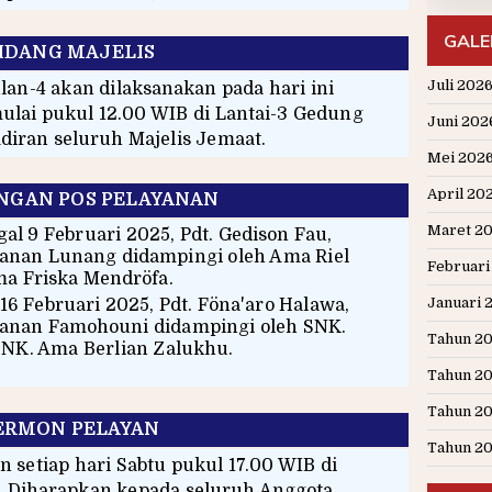
GALE
IDANG MAJELIS
Juli 202
lan-4 akan dilaksanakan pada hari ini
ulai pukul 12.00 WIB di Lantai-3 Gedung
Juni 202
iran seluruh Majelis Jemaat.
Mei 202
April 20
GAN POS PELAYANAN
Maret 2
al 9 Februari 2025, Pdt. Gedison Fau,
ayanan Lunang didampingi oleh Ama Riel
Februari
a Friska Mendröfa.
Januari 
16 Februari 2025, Pdt. Föna'aro Halawa,
ayanan Famohouni didampingi oleh SNK.
Tahun 2
NK. Ama Berlian Zalukhu.
Tahun 2
Tahun 2
ERMON PELAYAN
Tahun 2
 setiap hari Sabtu pukul 17.00 WIB di
 Diharapkan kepada seluruh Anggota