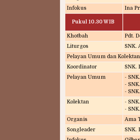
Infokus
Ina Pr
Pukul 10.30 WIB
Khotbah
Pdt. 
Liturgos
SNK. 
Pelayan Umum dan Kolektan
Koordinator
SNK. 
Pelayan Umum
- SNK
- SNK
- SNK.
Kolektan
- SNK
- SNK
Organis
Ama 
Songleader
SNK. I