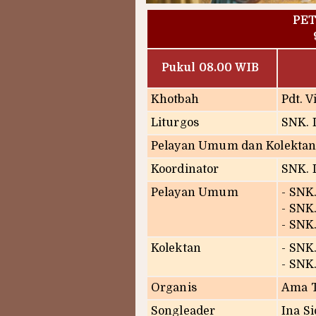
PE
Pukul 08.00 WIB
Khotbah
Pdt. V
Liturgos
SNK. 
Pelayan Umum dan Kolektan
Koordinator
SNK. I
Pelayan Umum
- SNK.
- SNK.
- SNK
Kolektan
- SNK
- SNK.
Organis
Ama 
Songleader
Ina S